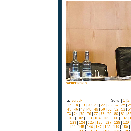
weiter lesen...
zurück
Seite: |
1
|
2
17
|
18
|
19
|
20
|
21
|
22
|
23
|
24
|
25
|
2
45
|
46
|
47
|
48
|
49
|
50
|
51
|
52
|
53
|
5
73
|
74
|
75
|
76
|
77
|
78
|
79
|
80
|
81
|
8
|
101
|
102
|
103
|
104
|
105
|
106
|
107
|
|
123
|
124
|
125
|
126
|
127
|
128
|
129
144
|
145
|
146
|
147
|
148
|
149
|
150
|