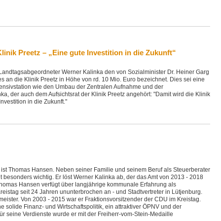
inik Preetz – „Eine gute Investition in die Zukunft“
at Landtagsabgeordneter Werner Kalinka den von Sozialminister Dr. Heiner Garg
n die Klinik Preetz in Höhe von rd. 10 Mio. Euro bezeichnet. Dies sei eine
ntensivstation wie den Umbau der Zentralen Aufnahme und der
ka, der auch dem Aufsichtsrat der Klinik Preetz angehört: "Damit wird die Klinik
nvestition in die Zukunft."
ön ist Thomas Hansen. Neben seiner Familie und seinem Beruf als Steuerberater
eit besonders wichtig. Er löst Werner Kalinka ab, der das Amt von 2013 - 2018
 Thomas Hansen verfügt über langjährige kommunale Erfahrung als
eistag seit 24 Jahren ununterbrochen an - und Stadtvertreter in Lütjenburg.
ermeister. Von 2003 - 2015 war er Fraktionsvorsitzender der CDU im Kreistag.
e solide Finanz- und Wirtschaftspolitik, ein attraktiver ÖPNV und der
ür seine Verdienste wurde er mit der Freiherr-vom-Stein-Medaille