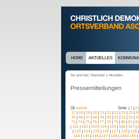
HOME
AKTUELLES
KOMMUNAL
Sie sind hier:
Startseite
Aktuelles
Pressemitteilungen
zurück
Seite: |
1
|
2
17
|
18
|
19
|
20
|
21
|
22
|
23
|
24
|
25
|
2
45
|
46
|
47
|
48
|
49
|
50
|
51
|
52
|
53
|
5
73
|
74
|
75
|
76
|
77
|
78
|
79
|
80
|
81
|
8
|
101
|
102
|
103
|
104
|
105
|
106
|
107
|
|
123
|
124
|
125
|
126
|
127
|
128
|
129
144
|
145
|
146
|
147
|
148
|
149
|
150
|