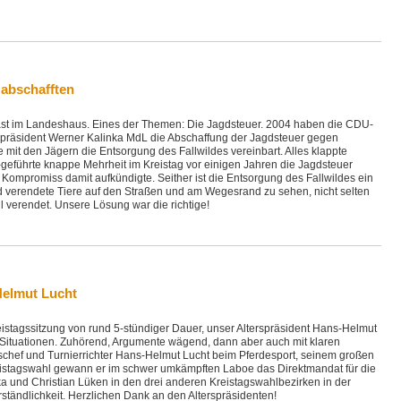
 abschafften
st im Landeshaus. Eines der Themen: Die Jagdsteuer. 2004 haben die CDU-
ispräsident Werner Kalinka MdL die Abschaffung der Jagdsteuer gegen
mit den Jägern die Entsorgung des Fallwildes vereinbart. Alles klappte
eführte knappe Mehrheit im Kreistag vor einigen Jahren die Jagdsteuer
Kompromiss damit aufkündigte. Seither ist die Entsorgung des Fallwildes ein
d verendete Tiere auf den Straßen und am Wegesrand zu sehen, nicht selten
l verendet. Unsere Lösung war die richtige!
Helmut Lucht
Kreistagssitzung von rund 5-stündiger Dauer, unser Alterspräsident Hans-Helmut
 Situationen. Zuhörend, Argumente wägend, dann aber auch mit klaren
schef und Turnierrichter Hans-Helmut Lucht beim Pferdesport, seinem großen
Kreistagswahl gewann er im schwer umkämpften Laboe das Direktmandat für die
a und Christian Lüken in den drei anderen Kreistagswahlbezirken in der
erständlichkeit. Herzlichen Dank an den Alterspräsidenten!