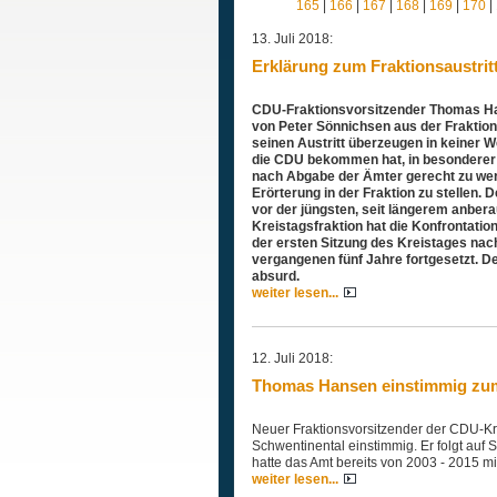
165
|
166
|
167
|
168
|
169
|
170
|
13. Juli 2018:
Erklärung zum Fraktionsaustrit
CDU-Fraktionsvorsitzender Thomas Hans
von Peter Sönnichsen aus der Fraktion
seinen Austritt überzeugen in keiner 
die CDU bekommen hat, in besonderer
nach Abgabe der Ämter gerecht zu wer
Erörterung in der Fraktion zu stellen. 
vor der jüngsten, seit längerem anber
Kreistagsfraktion hat die Konfrontati
der ersten Sitzung des Kreistages nac
vergangenen fünf Jahre fortgesetzt. De
absurd.
weiter lesen...
12. Juli 2018:
Thomas Hansen einstimmig zum
Neuer Fraktionsvorsitzender der CDU-Kre
Schwentinental einstimmig. Er folgt auf
hatte das Amt bereits von 2003 - 2015 
weiter lesen...