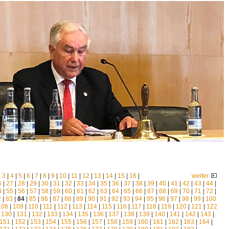
|
3
|
4
|
5
|
6
|
7
|
8
|
9
|
10
|
11
|
12
|
13
|
14
|
15
|
16
|
weiter
6
|
27
|
28
|
29
|
30
|
31
|
32
|
33
|
34
|
35
|
36
|
37
|
38
|
39
|
40
|
41
|
42
|
43
|
44
|
4
|
55
|
56
|
57
|
58
|
59
|
60
|
61
|
62
|
63
|
64
|
65
|
66
|
67
|
68
|
69
|
70
|
71
|
72
|
2
|
83
|
84
|
85
|
86
|
87
|
88
|
89
|
90
|
91
|
92
|
93
|
94
|
95
|
96
|
97
|
98
|
99
|
100
108
|
109
|
110
|
111
|
112
|
113
|
114
|
115
|
116
|
117
|
118
|
119
|
120
|
121
|
122
|
130
|
131
|
132
|
133
|
134
|
135
|
136
|
137
|
138
|
139
|
140
|
141
|
142
|
143
|
151
|
152
|
153
|
154
|
155
|
156
|
157
|
158
|
159
|
160
|
161
|
162
|
163
|
164
|