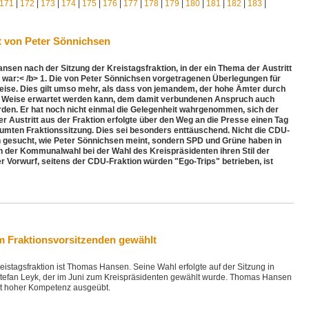
171
|
172
|
173
|
174
|
175
|
176
|
177
|
178
|
179
|
180
|
181
|
182
|
183
|
t von Peter Sönnichsen
en nach der Sitzung der Kreistagsfraktion, in der ein Thema der Austritt
 war:< /b> 1. Die von Peter Sönnichsen vorgetragenen Überlegungen für
Weise. Dies gilt umso mehr, als dass von jemandem, der hohe Ämter durch
 Weise erwartet werden kann, dem damit verbundenen Anspruch auch
den. Er hat noch nicht einmal die Gelegenheit wahrgenommen, sich der
Der Austritt aus der Fraktion erfolgte über den Weg an die Presse einen Tag
aumten Fraktionssitzung. Dies sei besonders enttäuschend. Nicht die CDU-
on gesucht, wie Peter Sönnichsen meint, sondern SPD und Grüne haben in
h der Kommunalwahl bei der Wahl des Kreispräsidenten ihren Stil der
r Vorwurf, seitens der CDU-Fraktion würden "Ego-Trips" betrieben, ist
 Fraktionsvorsitzenden gewählt
istagsfraktion ist Thomas Hansen. Seine Wahl erfolgte auf der Sitzung in
 Stefan Leyk, der im Juni zum Kreispräsidenten gewählt wurde. Thomas Hansen
mit hoher Kompetenz ausgeübt.