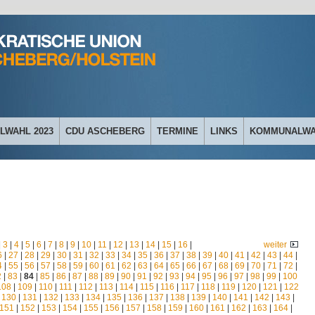
WAHL 2023
CDU ASCHEBERG
TERMINE
LINKS
KOMMUNALWAH
|
3
|
4
|
5
|
6
|
7
|
8
|
9
|
10
|
11
|
12
|
13
|
14
|
15
|
16
|
weiter
6
|
27
|
28
|
29
|
30
|
31
|
32
|
33
|
34
|
35
|
36
|
37
|
38
|
39
|
40
|
41
|
42
|
43
|
44
|
4
|
55
|
56
|
57
|
58
|
59
|
60
|
61
|
62
|
63
|
64
|
65
|
66
|
67
|
68
|
69
|
70
|
71
|
72
|
2
|
83
|
84
|
85
|
86
|
87
|
88
|
89
|
90
|
91
|
92
|
93
|
94
|
95
|
96
|
97
|
98
|
99
|
100
108
|
109
|
110
|
111
|
112
|
113
|
114
|
115
|
116
|
117
|
118
|
119
|
120
|
121
|
122
|
130
|
131
|
132
|
133
|
134
|
135
|
136
|
137
|
138
|
139
|
140
|
141
|
142
|
143
|
151
|
152
|
153
|
154
|
155
|
156
|
157
|
158
|
159
|
160
|
161
|
162
|
163
|
164
|