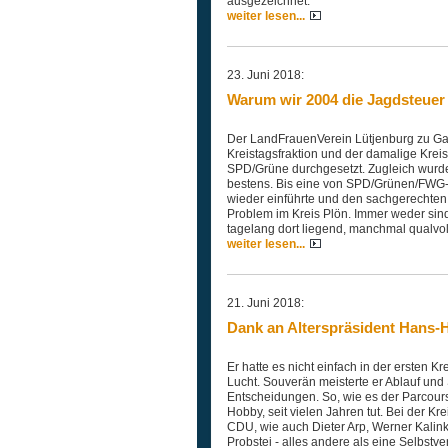
ausgezeichnet.
weiter lesen...
23. Juni 2018:
Warum wir 2004 die Jagdsteuer
Der LandFrauenVerein Lütjenburg zu Ga
Kreistagsfraktion und der damalige Kre
SPD/Grüne durchgesetzt. Zugleich wurde 
bestens. Bis eine von SPD/Grünen/FWG-g
wieder einführte und den sachgerechten 
Problem im Kreis Plön. Immer weder sin
tagelang dort liegend, manchmal qualvol
weiter lesen...
21. Juni 2018:
Dank an Alterspräsident Hans-
Er hatte es nicht einfach in der ersten 
Lucht. Souverän meisterte er Ablauf und
Entscheidungen. So, wie es der Parcour
Hobby, seit vielen Jahren tut. Bei der 
CDU, wie auch Dieter Arp, Werner Kalink
Probstei - alles andere als eine Selbstv