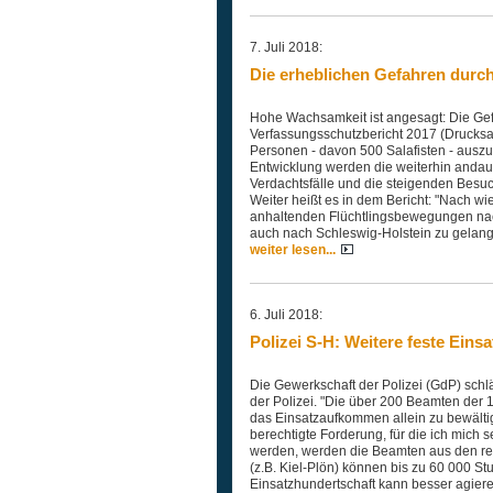
7. Juli 2018:
Die erheblichen Gefahren durc
Hohe Wachsamkeit ist angesagt: Die Gefa
Verfassungsschutzbericht 2017 (Drucksac
Personen - davon 500 Salafisten - auszug
Entwicklung werden die weiterhin andaue
Verdachtsfälle und die steigenden Besu
Weiter heißt es in dem Bericht: "Nach wi
anhaltenden Flüchtlingsbewegungen nac
auch nach Schleswig-Holstein zu gelang
weiter lesen...
6. Juli 2018:
Polizei S-H: Weitere feste Eins
Die Gewerkschaft der Polizei (GdP) schläg
der Polizei. "Die über 200 Beamten der 1.
das Einsatzaufkommen allein zu bewältig
berechtigte Forderung, für die ich mich 
werden, werden die Beamten aus den regi
(z.B. Kiel-Plön) können bis zu 60 000 S
Einsatzhundertschaft kann besser agieren,