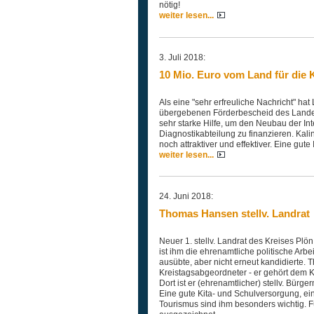
nötig!
weiter lesen...
3. Juli 2018:
10 Mio. Euro vom Land für die Kl
Als eine "sehr erfreuliche Nachricht" h
übergebenen Förderbescheid des Landes a
sehr starke Hilfe, um den Neubau der I
Diagnostikabteilung zu finanzieren. Kalin
noch attraktiver und effektiver. Eine gute I
weiter lesen...
24. Juni 2018:
Thomas Hansen stellv. Landrat
Neuer 1. stellv. Landrat des Kreises Pl
ist ihm die ehrenamtliche politische Arb
ausübte, aber nicht erneut kandidierte.
Kreistagsabgeordneter - er gehört dem Kr
Dort ist er (ehrenamtlicher) stellv. Bürg
Eine gute Kita- und Schulversorgung, ein
Tourismus sind ihm besonders wichtig. F