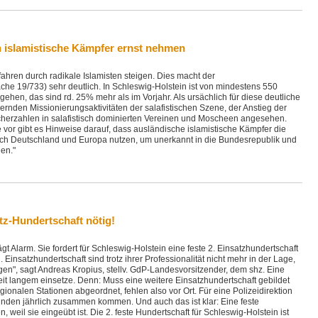
h islamistische Kämpfer ernst nehmen
hren durch radikale Islamisten steigen. Dies macht der
he 19/733) sehr deutlich. In Schleswig-Holstein ist von mindestens 550
ehen, das sind rd. 25% mehr als im Vorjahr. Als ursächlich für diese deutliche
rnden Missionierungsaktivitäten der salafistischen Szene, der Anstieg der
cherzahlen in salafistisch dominierten Vereinen und Moscheen angesehen.
e vor gibt es Hinweise darauf, dass ausländische islamistische Kämpfer die
h Deutschland und Europa nutzen, um unerkannt in die Bundesrepublik und
en."
atz-Hundertschaft nötig!
t Alarm. Sie fordert für Schleswig-Holstein eine feste 2. Einsatzhundertschaft
 Einsatzhundertschaft sind trotz ihrer Professionalität nicht mehr in der Lage,
en", sagt Andreas Kropius, stellv. GdP-Landesvorsitzender, dem shz. Eine
seit langem einsetze. Denn: Muss eine weitere Einsatzhundertschaft gebildet
onalen Stationen abgeordnet, fehlen also vor Ort. Für eine Polizeidirektion
tunden jährlich zusammen kommen. Und auch das ist klar: Eine feste
 weil sie eingeübt ist. Die 2. feste Hundertschaft für Schleswig-Holstein ist