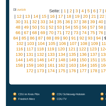
zurück
Seite: |
1
|
2
|
3
|
4
|
5
|
6
|
7
|
|
12
|
13
|
14
|
15
|
16
|
17
|
18
|
19
|
20
|
21
|
22
30
|
31
|
32
|
33
|
34
|
35
|
36
|
37
|
38
|
39
|
40
48
|
49
|
50
|
51
|
52
|
53
|
54
|
55
|
56
|
57
|
58
66
|
67
|
68
|
69
|
70
|
71
|
72
|
73
|
74
|
75
|
76
84
|
85
|
86
|
87
|
88
|
89
|
90
|
91
|
92
|
93
|
94
|
102
|
103
|
104
|
105
|
106
|
107
|
108
|
109
|
1
116
|
117
|
118
|
119
|
120
|
121
|
122
|
123
|
12
130
|
131
|
132
|
133
|
134
|
135
|
136
|
137
|
13
144
|
145
|
146
|
147
|
148
|
149
|
150
|
151
|
15
158
|
159
|
160
|
161
|
162
|
163
|
164
|
165
|
16
172
|
173
|
174
|
175
|
176
|
177
|
178
|
17
CDU im Kreis Plön
CDU Schleswig-Holstein
Friedrich Merz
CDU.TV