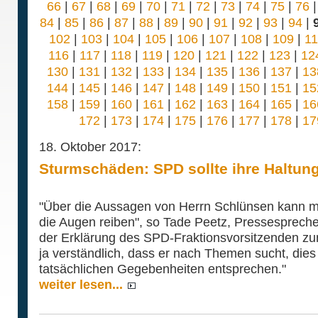
66
|
67
|
68
|
69
|
70
|
71
|
72
|
73
|
74
|
75
|
76
84
|
85
|
86
|
87
|
88
|
89
|
90
|
91
|
92
|
93
|
94
|
102
|
103
|
104
|
105
|
106
|
107
|
108
|
109
|
1
116
|
117
|
118
|
119
|
120
|
121
|
122
|
123
|
12
130
|
131
|
132
|
133
|
134
|
135
|
136
|
137
|
13
144
|
145
|
146
|
147
|
148
|
149
|
150
|
151
|
15
158
|
159
|
160
|
161
|
162
|
163
|
164
|
165
|
16
172
|
173
|
174
|
175
|
176
|
177
|
178
|
17
18. Oktober 2017:
Sturmschäden: SPD sollte ihre Haltun
"Über die Aussagen von Herrn Schlünsen kann m
die Augen reiben", so Tade Peetz, Pressespreche
der Erklärung des SPD-Fraktionsvorsitzenden z
ja verständlich, dass er nach Themen sucht, dies
tatsächlichen Gegebenheiten entsprechen."
weiter lesen...