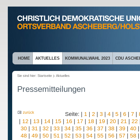
HOME
AKTUELLES
KOMMUNALWAHL 2023
CDU ASCHE
Sie sind hier:
Startseite
Aktuelles
Pressemitteilungen
zurück
Seite: |
1
|
2
|
3
|
4
|
5
|
6
|
7
|
|
12
|
13
|
14
|
15
|
16
|
17
|
18
|
19
|
20
|
21
|
22
30
|
31
|
32
|
33
|
34
|
35
|
36
|
37
|
38
|
39
|
40
48
|
49
|
50
|
51
|
52
|
53
|
54
|
55
|
56
|
57
|
58