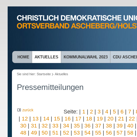
HOME
AKTUELLES
KOMMUNALWAHL 2023
CDU ASCHE
Sie sind hier:
Startseite
Aktuelles
Pressemitteilungen
zurück
Seite: |
1
|
2
|
3
|
4
|
5
|
6
|
7
|
|
12
|
13
|
14
|
15
|
16
|
17
|
18
|
19
|
20
|
21
|
22
30
|
31
|
32
|
33
|
34
|
35
|
36
|
37
|
38
|
39
|
40
48
|
49
|
50
|
51
|
52
|
53
|
54
|
55
|
56
|
57
|
58