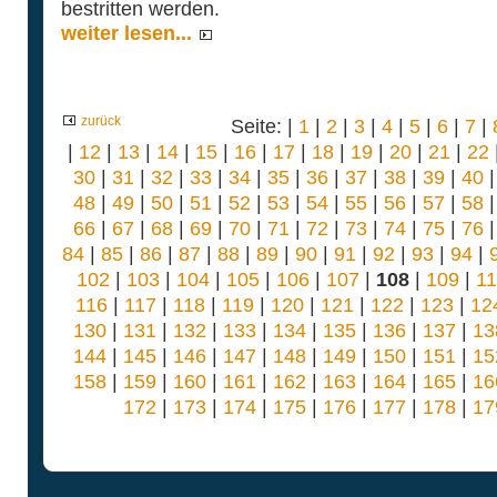
bestritten werden.
weiter lesen...
zurück
Seite: |
1
|
2
|
3
|
4
|
5
|
6
|
7
|
|
12
|
13
|
14
|
15
|
16
|
17
|
18
|
19
|
20
|
21
|
22
30
|
31
|
32
|
33
|
34
|
35
|
36
|
37
|
38
|
39
|
40
48
|
49
|
50
|
51
|
52
|
53
|
54
|
55
|
56
|
57
|
58
66
|
67
|
68
|
69
|
70
|
71
|
72
|
73
|
74
|
75
|
76
84
|
85
|
86
|
87
|
88
|
89
|
90
|
91
|
92
|
93
|
94
|
102
|
103
|
104
|
105
|
106
|
107
|
108
|
109
|
1
116
|
117
|
118
|
119
|
120
|
121
|
122
|
123
|
12
130
|
131
|
132
|
133
|
134
|
135
|
136
|
137
|
13
144
|
145
|
146
|
147
|
148
|
149
|
150
|
151
|
15
158
|
159
|
160
|
161
|
162
|
163
|
164
|
165
|
16
172
|
173
|
174
|
175
|
176
|
177
|
178
|
17