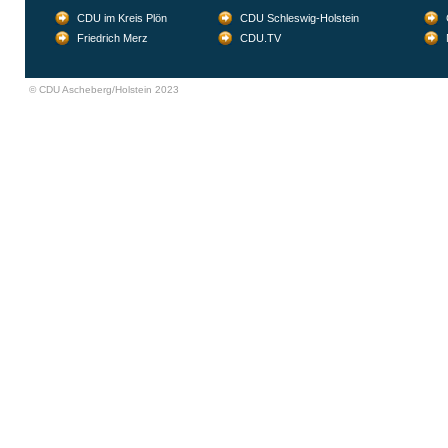
CDU im Kreis Plön
CDU Schleswig-Holstein
Friedrich Merz
CDU.TV
© CDU Ascheberg/Holstein 2023