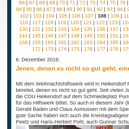
66
|
67
|
68
|
69
|
70
|
71
|
72
|
73
|
74
|
75
|
76
84
|
85
|
86
|
87
|
88
|
89
|
90
|
91
|
92
|
93
|
94
|
102
|
103
|
104
|
105
|
106
|
107
|
108
|
109
|
1
116
|
117
|
118
|
119
|
120
|
121
|
122
|
123
|
12
130
|
131
|
132
|
133
|
134
|
135
|
136
|
137
|
13
144
|
145
|
146
|
147
|
148
|
149
|
150
|
151
|
15
158
|
159
|
160
|
161
|
162
|
163
|
164
|
165
|
16
172
|
173
|
174
|
175
|
176
|
177
|
178
|
17
6. Dezember 2016:
Jenen, denen es nicht so gut geht, ein
Mit dem Weihnachtshilfswerk wird in Heikendorf 
bereitet, denen es nicht so gut geht. Seit vielen J
die CDU Heikendorf auf dem Schmiedeplatz Pun
für das Hilfswerk bittet. So auch in diesem Jahr (
Gerald Baden und Claus Asmussen mit dem Spende
gute Sache haben sich auch die Kreistagsabgeor
Peetz und Hans-Herbert Pohl, auch Gunnar Schu