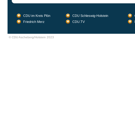
CDU im Kreis Plön
CDU Schleswig-Holstein
Friedrich Merz
CDU.TV
© CDU Ascheberg/Holstein 2023