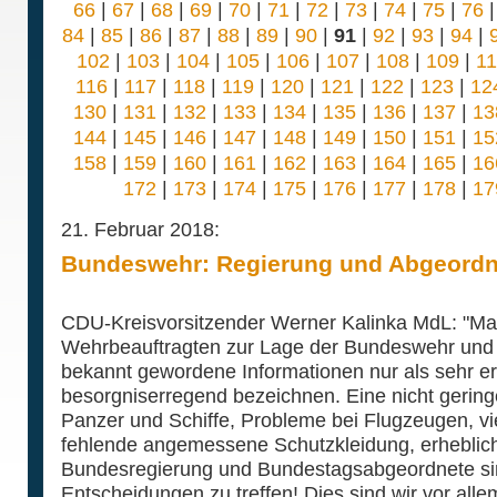
66
|
67
|
68
|
69
|
70
|
71
|
72
|
73
|
74
|
75
|
76
84
|
85
|
86
|
87
|
88
|
89
|
90
|
91
|
92
|
93
|
94
|
102
|
103
|
104
|
105
|
106
|
107
|
108
|
109
|
1
116
|
117
|
118
|
119
|
120
|
121
|
122
|
123
|
12
130
|
131
|
132
|
133
|
134
|
135
|
136
|
137
|
13
144
|
145
|
146
|
147
|
148
|
149
|
150
|
151
|
15
158
|
159
|
160
|
161
|
162
|
163
|
164
|
165
|
16
172
|
173
|
174
|
175
|
176
|
177
|
178
|
17
21. Februar 2018:
Bundeswehr: Regierung und Abgeordn
CDU-Kreisvorsitzender Werner Kalinka MdL: "Ma
Wehrbeauftragten zur Lage der Bundeswehr und w
bekannt gewordene Informationen nur als sehr e
besorgniserregend bezeichnen. Eine nicht geringe
Panzer und Schiffe, Probleme bei Flugzeugen, vie
fehlende angemessene Schutzkleidung, erheblich 
Bundesregierung und Bundestagsabgeordnete sind
Entscheidungen zu treffen! Dies sind wir vor al