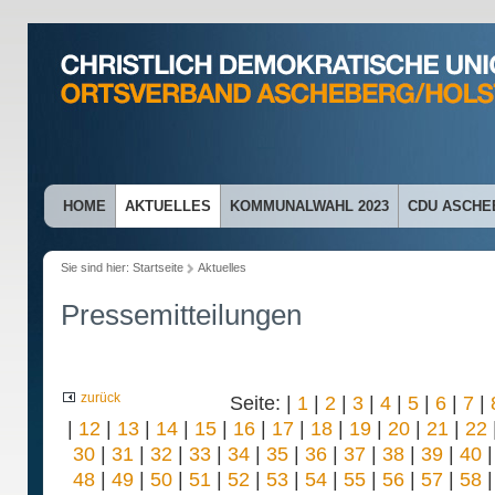
HOME
AKTUELLES
KOMMUNALWAHL 2023
CDU ASCHE
Sie sind hier:
Startseite
Aktuelles
Pressemitteilungen
zurück
Seite: |
1
|
2
|
3
|
4
|
5
|
6
|
7
|
|
12
|
13
|
14
|
15
|
16
|
17
|
18
|
19
|
20
|
21
|
22
30
|
31
|
32
|
33
|
34
|
35
|
36
|
37
|
38
|
39
|
40
48
|
49
|
50
|
51
|
52
|
53
|
54
|
55
|
56
|
57
|
58