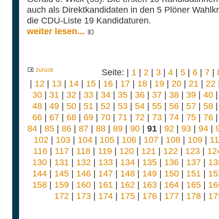
auch als Direktkandidaten in den 5 Plöner Wahlk
die CDU-Liste 19 Kandidaturen.
weiter lesen...
zurück
Seite: |
1
|
2
|
3
|
4
|
5
|
6
|
7
|
|
12
|
13
|
14
|
15
|
16
|
17
|
18
|
19
|
20
|
21
|
22
30
|
31
|
32
|
33
|
34
|
35
|
36
|
37
|
38
|
39
|
40
48
|
49
|
50
|
51
|
52
|
53
|
54
|
55
|
56
|
57
|
58
66
|
67
|
68
|
69
|
70
|
71
|
72
|
73
|
74
|
75
|
76
84
|
85
|
86
|
87
|
88
|
89
|
90
|
91
|
92
|
93
|
94
|
102
|
103
|
104
|
105
|
106
|
107
|
108
|
109
|
1
116
|
117
|
118
|
119
|
120
|
121
|
122
|
123
|
12
130
|
131
|
132
|
133
|
134
|
135
|
136
|
137
|
13
144
|
145
|
146
|
147
|
148
|
149
|
150
|
151
|
15
158
|
159
|
160
|
161
|
162
|
163
|
164
|
165
|
16
172
|
173
|
174
|
175
|
176
|
177
|
178
|
17