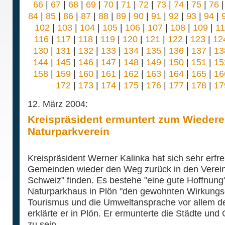
66
|
67
|
68
|
69
|
70
|
71
|
72
|
73
|
74
|
75
|
76
84
|
85
|
86
|
87
|
88
|
89
|
90
|
91
|
92
|
93
|
94
|
102
|
103
|
104
|
105
|
106
|
107
|
108
|
109
|
1
116
|
117
|
118
|
119
|
120
|
121
|
122
|
123
|
12
130
|
131
|
132
|
133
|
134
|
135
|
136
|
137
|
13
144
|
145
|
146
|
147
|
148
|
149
|
150
|
151
|
15
158
|
159
|
160
|
161
|
162
|
163
|
164
|
165
|
16
172
|
173
|
174
|
175
|
176
|
177
|
178
|
17
12. März 2004:
Kreispräsident ermuntert zum Wiederein
Naturparkverein
Kreispräsident Werner Kalinka hat sich sehr erfr
Gemeinden wieder den Weg zurück in den Verein 
Schweiz" finden. Es bestehe "eine gute Hoffnung
Naturparkhaus in Plön "den gewohnten Wirkungsg
Tourismus und die Umweltansprache vor allem d
erklärte er in Plön. Er ermunterte die Städte und
zu sein.