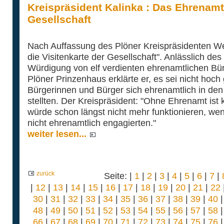
Kreispräsident Kalinka : Das Ehrenamt 
Gesellschaft
Nach Auffassung des Plöner Kreispräsidenten We
die Visitenkarte der Gesellschaft". Anlässlich d
Würdigung von elf verdienten ehrenamtlichen Bü
Plöner Prinzenhaus erklärte er, es sei nicht hoc
Bürgerinnen und Bürger sich ehrenamtlich in den
stellten. Der Kreispräsident: "Ohne Ehrenamt ist
würde schon längst nicht mehr funktionieren, we
nicht ehrenamtlich engagierten."
weiter lesen...
zurück
Seite: |
1
|
2
|
3
|
4
|
5
|
6
|
7
|
|
12
|
13
|
14
|
15
|
16
|
17
|
18
|
19
|
20
|
21
|
22
30
|
31
|
32
|
33
|
34
|
35
|
36
|
37
|
38
|
39
|
40
48
|
49
|
50
|
51
|
52
|
53
|
54
|
55
|
56
|
57
|
58
66
|
67
|
68
|
69
|
70
|
71
|
72
|
73
|
74
|
75
|
76