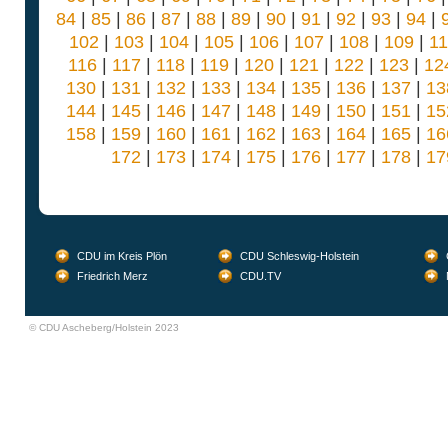
84
|
85
|
86
|
87
|
88
|
89
|
90
|
91
|
92
|
93
|
94
|
102
|
103
|
104
|
105
|
106
|
107
|
108
|
109
|
1
116
|
117
|
118
|
119
|
120
|
121
|
122
|
123
|
12
130
|
131
|
132
|
133
|
134
|
135
|
136
|
137
|
13
144
|
145
|
146
|
147
|
148
|
149
|
150
|
151
|
15
158
|
159
|
160
|
161
|
162
|
163
|
164
|
165
|
16
172
|
173
|
174
|
175
|
176
|
177
|
178
|
17
CDU im Kreis Plön
CDU Schleswig-Holstein
Friedrich Merz
CDU.TV
© CDU Ascheberg/Holstein 2023