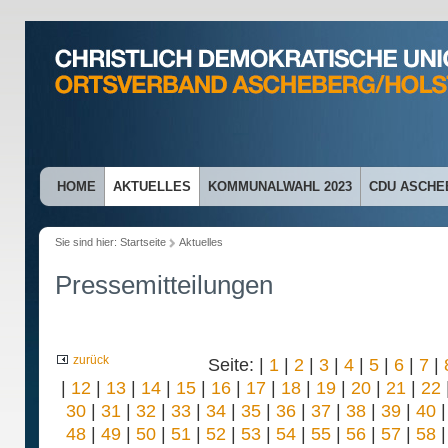
HOME
AKTUELLES
KOMMUNALWAHL 2023
CDU ASCHE
Sie sind hier:
Startseite
Aktuelles
Pressemitteilungen
zurück
Seite: |
1
|
2
|
3
|
4
|
5
|
6
|
7
|
|
12
|
13
|
14
|
15
|
16
|
17
|
18
|
19
|
20
|
21
|
22
30
|
31
|
32
|
33
|
34
|
35
|
36
|
37
|
38
|
39
|
40
48
|
49
|
50
|
51
|
52
|
53
|
54
|
55
|
56
|
57
|
58