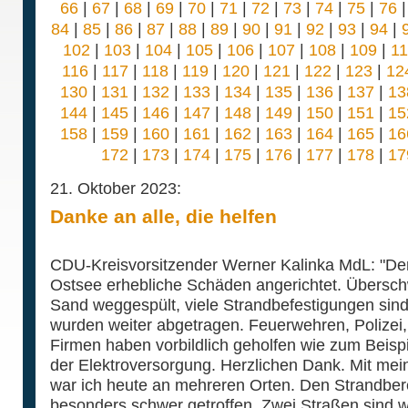
66
|
67
|
68
|
69
|
70
|
71
|
72
|
73
|
74
|
75
|
76
84
|
85
|
86
|
87
|
88
|
89
|
90
|
91
|
92
|
93
|
94
|
102
|
103
|
104
|
105
|
106
|
107
|
108
|
109
|
1
116
|
117
|
118
|
119
|
120
|
121
|
122
|
123
|
12
130
|
131
|
132
|
133
|
134
|
135
|
136
|
137
|
13
144
|
145
|
146
|
147
|
148
|
149
|
150
|
151
|
15
158
|
159
|
160
|
161
|
162
|
163
|
164
|
165
|
16
172
|
173
|
174
|
175
|
176
|
177
|
178
|
17
21. Oktober 2023:
Danke an alle, die helfen
CDU-Kreisvorsitzender Werner Kalinka MdL: "Der
Ostsee erhebliche Schäden angerichtet. Übersch
Sand weggespült, viele Strandbefestigungen sind 
wurden weiter abgetragen. Feuerwehren, Polizei,
Firmen haben vorbildlich geholfen wie zum Beispi
der Elektroversorgung. Herzlichen Dank. Mit mei
war ich heute an mehreren Orten. Den Strandbere
besonders schwer getroffen. Zwei Straßen sind 