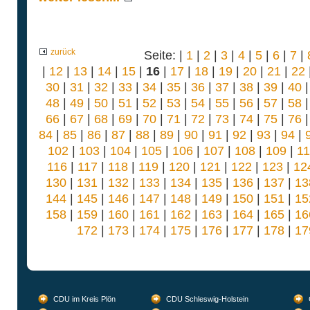
zurück
Seite: |
1
|
2
|
3
|
4
|
5
|
6
|
7
|
|
12
|
13
|
14
|
15
|
16
|
17
|
18
|
19
|
20
|
21
|
22
30
|
31
|
32
|
33
|
34
|
35
|
36
|
37
|
38
|
39
|
40
48
|
49
|
50
|
51
|
52
|
53
|
54
|
55
|
56
|
57
|
58
66
|
67
|
68
|
69
|
70
|
71
|
72
|
73
|
74
|
75
|
76
84
|
85
|
86
|
87
|
88
|
89
|
90
|
91
|
92
|
93
|
94
|
102
|
103
|
104
|
105
|
106
|
107
|
108
|
109
|
1
116
|
117
|
118
|
119
|
120
|
121
|
122
|
123
|
12
130
|
131
|
132
|
133
|
134
|
135
|
136
|
137
|
13
144
|
145
|
146
|
147
|
148
|
149
|
150
|
151
|
15
158
|
159
|
160
|
161
|
162
|
163
|
164
|
165
|
16
172
|
173
|
174
|
175
|
176
|
177
|
178
|
17
CDU im Kreis Plön
CDU Schleswig-Holstein