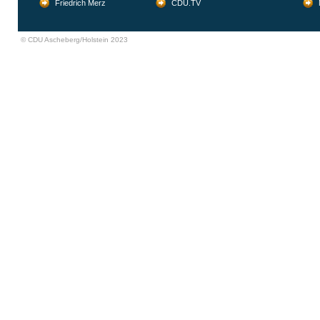
Friedrich Merz
CDU.TV
© CDU Ascheberg/Holstein 2023