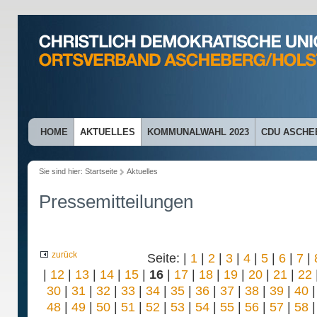
HOME
AKTUELLES
KOMMUNALWAHL 2023
CDU ASCHE
Sie sind hier:
Startseite
Aktuelles
Pressemitteilungen
zurück
Seite: |
1
|
2
|
3
|
4
|
5
|
6
|
7
|
|
12
|
13
|
14
|
15
|
16
|
17
|
18
|
19
|
20
|
21
|
22
30
|
31
|
32
|
33
|
34
|
35
|
36
|
37
|
38
|
39
|
40
48
|
49
|
50
|
51
|
52
|
53
|
54
|
55
|
56
|
57
|
58