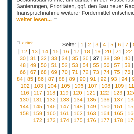
Sanierungen, Prioritäten, ggf. den Bau neuer Ra
Inanspruchnahme weiterer Fördermittel entschei
weiter lesen...
zurück
Seite: |
1
|
2
|
3
|
4
|
5
|
6
|
7
|
|
12
|
13
|
14
|
15
|
16
|
17
|
18
|
19
|
20
|
21
|
22
30
|
31
|
32
|
33
|
34
|
35
|
36
|
37
|
38
|
39
|
40
48
|
49
|
50
|
51
|
52
|
53
|
54
|
55
|
56
|
57
|
58
66
|
67
|
68
|
69
|
70
|
71
|
72
|
73
|
74
|
75
|
76
84
|
85
|
86
|
87
|
88
|
89
|
90
|
91
|
92
|
93
|
94
|
102
|
103
|
104
|
105
|
106
|
107
|
108
|
109
|
1
116
|
117
|
118
|
119
|
120
|
121
|
122
|
123
|
12
130
|
131
|
132
|
133
|
134
|
135
|
136
|
137
|
13
144
|
145
|
146
|
147
|
148
|
149
|
150
|
151
|
15
158
|
159
|
160
|
161
|
162
|
163
|
164
|
165
|
16
172
|
173
|
174
|
175
|
176
|
177
|
178
|
17