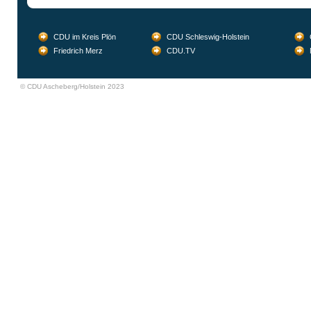
CDU im Kreis Plön
CDU Schleswig-Holstein
Friedrich Merz
CDU.TV
© CDU Ascheberg/Holstein 2023