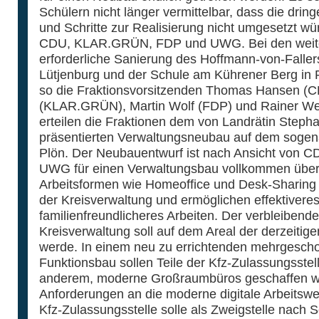
Schülern nicht länger vermittelbar, dass die dri
und Schritte zur Realisierung nicht umgesetzt wü
CDU, KLAR.GRÜN, FDP und UWG. Bei den weitere
erforderliche Sanierung des Hoffmann-von-Faller
Lütjenburg und der Schule am Kührener Berg in P
so die Fraktionsvorsitzenden Thomas Hansen (C
(KLAR.GRÜN), Martin Wolf (FDP) und Rainer We
erteilen die Fraktionen dem von Landrätin Stepha
präsentierten Verwaltungsneubau auf dem sogen
Plön. Der Neubauentwurf ist nach Ansicht von
UWG für einen Verwaltungsbau vollkommen über
Arbeitsformen wie Homeoffice und Desk-Sharing
der Kreisverwaltung und ermöglichen effektiveres,
familienfreundlicheres Arbeiten. Der verbleiben
Kreisverwaltung soll auf dem Areal der derzeitigen
werde. In einem neu zu errichtenden mehrgescho
Funktionsbau sollen Teile der Kfz-Zulassungsstel
anderem, moderne Großraumbüros geschaffen w
Anforderungen an die moderne digitale Arbeitswel
Kfz-Zulassungsstelle solle als Zweigstelle nach 