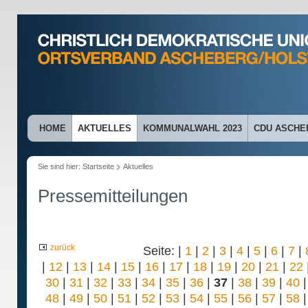
HOME
AKTUELLES
KOMMUNALWAHL 2023
CDU ASCHE
Sie sind hier:
Startseite
Aktuelles
Pressemitteilungen
zurück
Seite: |
1
|
2
|
3
|
4
|
5
|
6
|
7
|
|
12
|
13
|
14
|
15
|
16
|
17
|
18
|
19
|
20
|
21
|
22
30
|
31
|
32
|
33
|
34
|
35
|
36
|
37
|
38
|
39
|
40
48
|
49
|
50
|
51
|
52
|
53
|
54
|
55
|
56
|
57
|
58