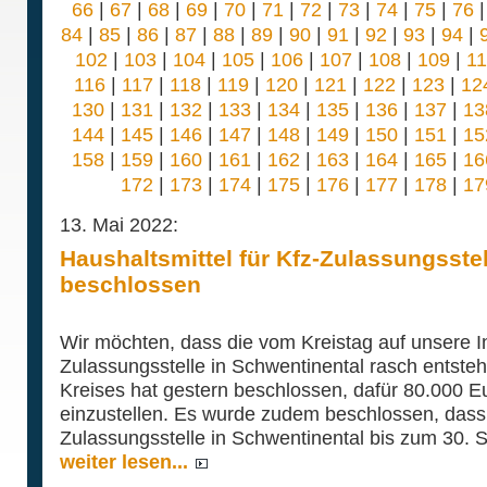
66
|
67
|
68
|
69
|
70
|
71
|
72
|
73
|
74
|
75
|
76
84
|
85
|
86
|
87
|
88
|
89
|
90
|
91
|
92
|
93
|
94
|
102
|
103
|
104
|
105
|
106
|
107
|
108
|
109
|
1
116
|
117
|
118
|
119
|
120
|
121
|
122
|
123
|
12
130
|
131
|
132
|
133
|
134
|
135
|
136
|
137
|
13
144
|
145
|
146
|
147
|
148
|
149
|
150
|
151
|
15
158
|
159
|
160
|
161
|
162
|
163
|
164
|
165
|
16
172
|
173
|
174
|
175
|
176
|
177
|
178
|
17
13. Mai 2022:
Haushaltsmittel für Kfz-Zulassungsstel
beschlossen
Wir möchten, dass die vom Kreistag auf unsere In
Zulassungsstelle in Schwentinental rasch entste
Kreises hat gestern beschlossen, dafür 80.000 E
einzustellen. Es wurde zudem beschlossen, dass 
Zulassungsstelle in Schwentinental bis zum 30. Se
weiter lesen...