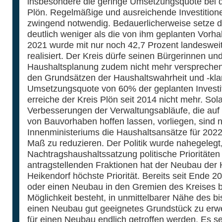
insbesondere die geringe Umsetzungsquote bei 
Plön. Regelmäßige und ausreichende Investitionen
zwingend notwendig. Bedauerlicherweise setze de
deutlich weniger als die von ihm geplanten Vorh
2021 wurde mit nur noch 42,7 Prozent landesweit
realisiert. Der Kreis dürfe seinen Bürgerinnen un
Haushaltsplanung zudem nicht mehr versprechen,
den Grundsätzen der Haushaltswahrheit und -klar
Umsetzungsquote von 60% der geplanten Investiti
erreiche der Kreis Plön seit 2014 nicht mehr. Sol
Verbesserungen der Verwaltungsabläufe, die auf
von Bauvorhaben hoffen lassen, vorliegen, sind 
Innenministeriums die Haushaltsansätze für 2022 d
Maß zu reduzieren. Der Politik wurde nahegelegt
Nachtragshaushaltssatzung politische Prioritäten 
antragstellenden Fraktionen hat der Neubau der 
Heikendorf höchste Priorität. Bereits seit Ende 2
oder einen Neubau in den Gremien des Kreises 
Möglichkeit besteht, in unmittelbarer Nähe des bi
einen Neubau gut geeignetes Grundstück zu erwe
für einen Neubau endlich getroffen werden. Es s