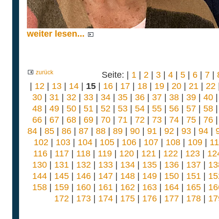
weiter lesen...
zurück
Seite: |
1
|
2
|
3
|
4
|
5
|
6
|
7
|
|
12
|
13
|
14
|
15
|
16
|
17
|
18
|
19
|
20
|
21
|
22
30
|
31
|
32
|
33
|
34
|
35
|
36
|
37
|
38
|
39
|
40
48
|
49
|
50
|
51
|
52
|
53
|
54
|
55
|
56
|
57
|
58
66
|
67
|
68
|
69
|
70
|
71
|
72
|
73
|
74
|
75
|
76
84
|
85
|
86
|
87
|
88
|
89
|
90
|
91
|
92
|
93
|
94
|
102
|
103
|
104
|
105
|
106
|
107
|
108
|
109
|
1
116
|
117
|
118
|
119
|
120
|
121
|
122
|
123
|
12
130
|
131
|
132
|
133
|
134
|
135
|
136
|
137
|
13
144
|
145
|
146
|
147
|
148
|
149
|
150
|
151
|
15
158
|
159
|
160
|
161
|
162
|
163
|
164
|
165
|
16
172
|
173
|
174
|
175
|
176
|
177
|
178
|
17