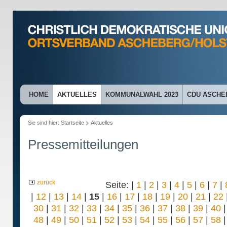
HOME
AKTUELLES
KOMMUNALWAHL 2023
CDU ASCHE
Sie sind hier:
Startseite
Aktuelles
Pressemitteilungen
zurück
Seite: |
1
|
2
|
3
|
4
|
5
|
6
|
7
|
|
12
|
13
|
14
|
15
|
16
|
17
|
18
|
19
|
20
|
21
|
22
30
|
31
|
32
|
33
|
34
|
35
|
36
|
37
|
38
|
39
|
40
48
|
49
|
50
|
51
|
52
|
53
|
54
|
55
|
56
|
57
|
58