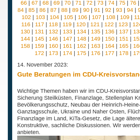
66
|
67
|
68
|
69
|
70
|
71
|
72
|
73
|
74
|
75
|
76
84
|
85
|
86
|
87
|
88
|
89
|
90
|
91
|
92
|
93
|
94
|
102
|
103
|
104
|
105
|
106
|
107
|
108
|
109
|
1
116
|
117
|
118
|
119
|
120
|
121
|
122
|
123
|
12
130
|
131
|
132
|
133
|
134
|
135
|
136
|
137
|
13
144
|
145
|
146
|
147
|
148
|
149
|
150
|
151
|
15
158
|
159
|
160
|
161
|
162
|
163
|
164
|
165
|
16
172
|
173
|
174
|
175
|
176
|
177
|
178
|
17
14. November 2023:
Gute Beratungen im CDU-Kreisvorstan
Wichtige Themen haben wir im CDU-Kreisvorstand 
Sicherung Steilküsten, Finanzlage, Stellenplan K
Bevölkerungsschutz, Neubau der Heinrich-Heine
Ganztagsschule, Ukraine und Naher Osten, Flüch
Finanzlage im Land, KiTa-Gesetz, die Lage älter
Konstruktive, sachliche Diskussionen. Wir wer
anbieten.