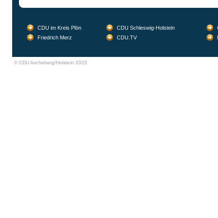
CDU im Kreis Plön
CDU Schleswig-Holstein
Friedrich Merz
CDU.TV
© CDU Ascheberg/Holstein 2023