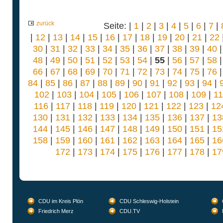
zurück
Seite: |
1
|
2
|
3
|
4
|
5
|
6
|
7
|
|
12
|
13
|
14
|
15
|
16
|
17
|
18
|
19
|
20
|
21
|
22
30
|
31
|
32
|
33
|
34
|
35
|
36
|
37
|
38
|
39
|
40
48
|
49
|
50
|
51
|
52
|
53
|
54
|
55
|
56
|
57
|
58
66
|
67
|
68
|
69
|
70
|
71
|
72
|
73
|
74
|
75
|
76
84
|
85
|
86
|
87
|
88
|
89
|
90
|
91
|
92
|
93
|
94
|
102
|
103
|
104
|
105
|
106
|
107
|
108
|
109
|
1
116
|
117
|
118
|
119
|
120
|
121
|
122
|
123
|
12
130
|
131
|
132
|
133
|
134
|
135
|
136
|
137
|
13
144
|
145
|
146
|
147
|
148
|
149
|
150
|
151
|
15
158
|
159
|
160
|
161
|
162
|
163
|
164
|
165
|
16
172
|
173
|
174
|
175
|
176
|
177
|
178
|
17
CDU im Kreis Plön
CDU Schleswig-Holstein
Friedrich Merz
CDU.TV