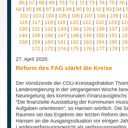
66
|
67
|
68
|
69
|
70
|
71
|
72
|
73
|
74
|
75
|
76
84
|
85
|
86
|
87
|
88
|
89
|
90
|
91
|
92
|
93
|
94
|
102
|
103
|
104
|
105
|
106
|
107
|
108
|
109
|
1
116
|
117
|
118
|
119
|
120
|
121
|
122
|
123
|
12
130
|
131
|
132
|
133
|
134
|
135
|
136
|
137
|
13
144
|
145
|
146
|
147
|
148
|
149
|
150
|
151
|
15
158
|
159
|
160
|
161
|
162
|
163
|
164
|
165
|
16
172
|
173
|
174
|
175
|
176
|
177
|
178
|
17
27. April 2020:
Reform des FAG stärkt die Kreise
Der Vorsitzende der CDU-Kreistagsfraktion Tho
Landesregierung in der vergangenen Woche bes
Neuregelung des kommunalen Finanzausgleichs (
"Die finanzielle Ausstattung der Kommunen muss 
Aufgaben orientieren", so Hansen wörtlich. Die 
Raumes sei das Ergebnis der letzten Reform des
Hansen an die Ausgangssituation vor einigen Ja
Landesverfassungsgericht als verfassungswidri