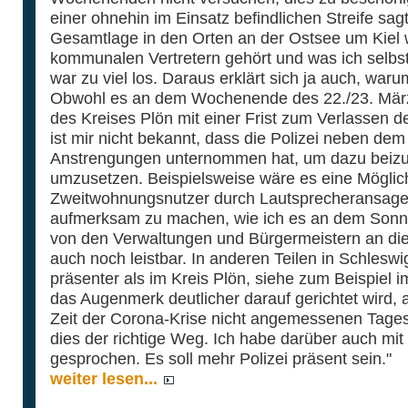
einer ohnehin im Einsatz befindlichen Streife sag
Gesamtlage in den Orten an der Ostsee um Kiel 
kommunalen Vertretern gehört und was ich selbst
war zu viel los. Daraus erklärt sich ja auch, war
Obwohl es an dem Wochenende des 22./23. März
des Kreises Plön mit einer Frist zum Verlassen 
ist mir nicht bekannt, dass die Polizei neben d
Anstrengungen unternommen hat, um dazu beizut
umzusetzen. Beispielsweise wäre es eine Möglic
Zweitwohnungsnutzer durch Lautsprecheransagen d
aufmerksam zu machen, wie ich es an dem Sonnt
von den Verwaltungen und Bürgermeistern an 
auch noch leistbar. In anderen Teilen in Schleswig
präsenter als im Kreis Plön, siehe zum Beispiel 
das Augenmerk deutlicher darauf gerichtet wird, 
Zeit der Corona-Krise nicht angemessenen Tagest
dies der richtige Weg. Ich habe darüber auch mi
gesprochen. Es soll mehr Polizei präsent sein."
weiter lesen...