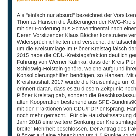
Als "einfach nur absurd" bezeichnet der Vorsitze
Thomas Hansen die Äußerungen der KWG-Kreis
mit der Forderung aus Schwentinental nach eine
Deren Vorsitzender Klaus Blöcker konstruiere ver
Widersprüchlichkeiten und versuche, die tatsächl
um die Kreisumlage im Plöner Kreistag falsch darz
2015 habe die CDU-Kreistagsfraktion deutlich ge
Führung von Werner Kalinka, dass der Kreis Plön
Schleswig-Holstein gehöre, welche aufgrund ihre
Konsolidierungshilfen benötigen, so Hansen. Mit
Kreishaushalt 2017 wurde die Kreisumlage um 0
erinnert daran, dass es zu diesem Zeitpunkt noc
Plöner Kreistag gab, sondern die Beschlussfas
alten Kooperation bestehend aus SPD-Bündnis9
mit den Fraktionen von CDU/FDP entsprang. Han
noch mehr gemacht." Für die Haushaltssatzung d
Jahr 2018 eine weitere Senkung der Kreisumlage
breiter Mehrheit beschlossen. Der Antrag des fr
Blöcker auf eine Absenkung um 1,5 Punkte wurde