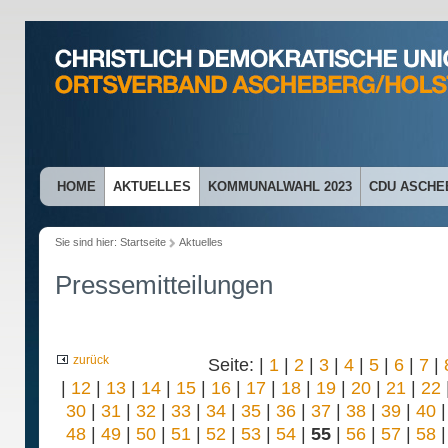
HOME
AKTUELLES
KOMMUNALWAHL 2023
CDU ASCHE
Sie sind hier:
Startseite
Aktuelles
Pressemitteilungen
zurück
Seite: |
1
|
2
|
3
|
4
|
5
|
6
|
7
|
|
12
|
13
|
14
|
15
|
16
|
17
|
18
|
19
|
20
|
21
|
22
30
|
31
|
32
|
33
|
34
|
35
|
36
|
37
|
38
|
39
|
40
48
|
49
|
50
|
51
|
52
|
53
|
54
|
55
|
56
|
57
|
58