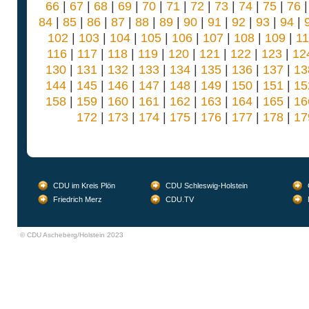
66
|
67
|
68
|
69
|
70
|
71
|
72
|
73
|
74
|
75
|
76
84
|
85
|
86
|
87
|
88
|
89
|
90
|
91
|
92
|
93
|
94
|
102
|
103
|
104
|
105
|
106
|
107
|
108
|
109
|
1
116
|
117
|
118
|
119
|
120
|
121
|
122
|
123
|
12
130
|
131
|
132
|
133
|
134
|
135
|
136
|
137
|
13
144
|
145
|
146
|
147
|
148
|
149
|
150
|
151
|
15
158
|
159
|
160
|
161
|
162
|
163
|
164
|
165
|
16
172
|
173
|
174
|
175
|
176
|
177
|
178
|
17
CDU im Kreis Plön
CDU Schleswig-Holstein
Friedrich Merz
CDU.TV
© CDU Ascheberg/Holstein 2023