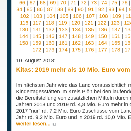
66
|
67
|
68
|
69
|
70
|
71
|
72
|
73
|
74
|
75
|
76
84
|
85
|
86
|
87
|
88
|
89
|
90
|
91
|
92
|
93
|
94
|
102
|
103
|
104
|
105
|
106
|
107
|
108
|
109
|
1
116
|
117
|
118
|
119
|
120
|
121
|
122
|
123
|
12
130
|
131
|
132
|
133
|
134
|
135
|
136
|
137
|
13
144
|
145
|
146
|
147
|
148
|
149
|
150
|
151
|
15
158
|
159
|
160
|
161
|
162
|
163
|
164
|
165
|
16
172
|
173
|
174
|
175
|
176
|
177
|
178
|
17
10. August 2018:
Kitas: 2019 mehr als 10 Mio. Euro vo
Im nächsten Jahr wird das Land voraussichtlich m
Kindertagesstätten im Kreis Plön bei den laufen
die Bereitstellung von zusätzlichen Mitteln durc
Jahren 2018 und 2019 rd. 4,8 Mio. Euro mehr in
2017 "nur" rd. 7,2 Mio. Euro Zuschüsse vom Land
Jahr rd. 9,2 Mio. Euro und in 2019 rd. 10,0 Mio. E
weiter lesen...