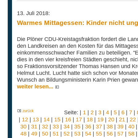
13. Juli 2018:
Warmes Mittagessen: Kinder nicht ung
Die Plöner CDU-Kreistagsfraktion fordert die Lan
den Landkreisen an den Kosten für das Mittagess
einkommensschwacher Familien zu beteiligen. "Es
dies in den vier kreisfreien Städten geschieht, ni
so Fraktionsvorsitzender Thomas Hansen und Kr
Helmut Lucht. Lucht hatte sich schon vor Monat
Wunsch an Bildungsministerin Karin Prien gewan
weiter lesen...
zurück
Seite: |
1
|
2
|
3
|
4
|
5
|
6
|
7
|
|
12
|
13
|
14
|
15
|
16
|
17
|
18
|
19
|
20
|
21
|
22
30
|
31
|
32
|
33
|
34
|
35
|
36
|
37
|
38
|
39
|
40
48
|
49
|
50
|
51
|
52
|
53
|
54
|
55
|
56
|
57
|
58