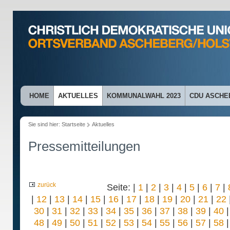
HOME
AKTUELLES
KOMMUNALWAHL 2023
CDU ASCHE
Sie sind hier:
Startseite
Aktuelles
Pressemitteilungen
zurück
Seite: |
1
|
2
|
3
|
4
|
5
|
6
|
7
|
|
12
|
13
|
14
|
15
|
16
|
17
|
18
|
19
|
20
|
21
|
22
30
|
31
|
32
|
33
|
34
|
35
|
36
|
37
|
38
|
39
|
40
48
|
49
|
50
|
51
|
52
|
53
|
54
|
55
|
56
|
57
|
58