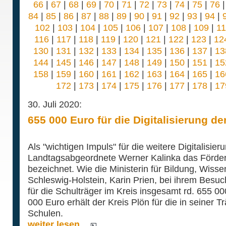
66
|
67
|
68
|
69
|
70
|
71
|
72
|
73
|
74
|
75
|
76
84
|
85
|
86
|
87
|
88
|
89
|
90
|
91
|
92
|
93
|
94
|
102
|
103
|
104
|
105
|
106
|
107
|
108
|
109
|
1
116
|
117
|
118
|
119
|
120
|
121
|
122
|
123
|
12
130
|
131
|
132
|
133
|
134
|
135
|
136
|
137
|
13
144
|
145
|
146
|
147
|
148
|
149
|
150
|
151
|
15
158
|
159
|
160
|
161
|
162
|
163
|
164
|
165
|
16
172
|
173
|
174
|
175
|
176
|
177
|
178
|
17
30. Juli 2020:
655 000 Euro für die Digitalisierung de
Als "wichtigen Impuls" für die weitere Digitalisie
Landtagsabgeordnete Werner Kalinka das Förd
bezeichnet. Wie die Ministerin für Bildung, Wiss
Schleswig-Holstein, Karin Prien, bei ihrem Besuc
für die Schulträger im Kreis insgesamt rd. 655 0
000 Euro erhält der Kreis Plön für die in seiner T
Schulen.
weiter lesen...