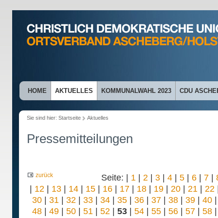
HOME
AKTUELLES
KOMMUNALWAHL 2023
CDU ASCHE
Sie sind hier:
Startseite
Aktuelles
Pressemitteilungen
zurück
Seite: |
1
|
2
|
3
|
4
|
5
|
6
|
7
|
|
12
|
13
|
14
|
15
|
16
|
17
|
18
|
19
|
20
|
21
|
22
30
|
31
|
32
|
33
|
34
|
35
|
36
|
37
|
38
|
39
|
40
48
|
49
|
50
|
51
|
52
|
53
|
54
|
55
|
56
|
57
|
58