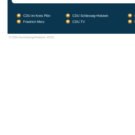
CDU im Kreis Plön
CDU Schleswig-Holstein
Friedrich Merz
CDU.TV
© CDU Ascheberg/Holstein 2023