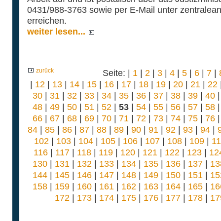
0431/988-3763 sowie per E-Mail unter zentralean
erreichen.
weiter lesen...
zurück
Seite: |
1
|
2
|
3
|
4
|
5
|
6
|
7
|
|
12
|
13
|
14
|
15
|
16
|
17
|
18
|
19
|
20
|
21
|
22
30
|
31
|
32
|
33
|
34
|
35
|
36
|
37
|
38
|
39
|
40
48
|
49
|
50
|
51
|
52
|
53
|
54
|
55
|
56
|
57
|
58
66
|
67
|
68
|
69
|
70
|
71
|
72
|
73
|
74
|
75
|
76
84
|
85
|
86
|
87
|
88
|
89
|
90
|
91
|
92
|
93
|
94
|
102
|
103
|
104
|
105
|
106
|
107
|
108
|
109
|
1
116
|
117
|
118
|
119
|
120
|
121
|
122
|
123
|
12
130
|
131
|
132
|
133
|
134
|
135
|
136
|
137
|
13
144
|
145
|
146
|
147
|
148
|
149
|
150
|
151
|
15
158
|
159
|
160
|
161
|
162
|
163
|
164
|
165
|
16
172
|
173
|
174
|
175
|
176
|
177
|
178
|
17