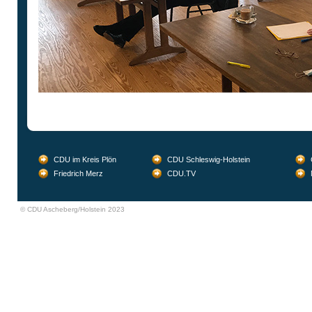
CDU im Kreis Plön
CDU Schleswig-Holstein
Friedrich Merz
CDU.TV
© CDU Ascheberg/Holstein 2023