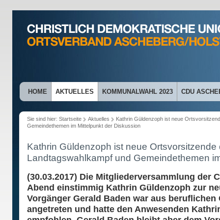
HOME
AKTUELLES
KOMMUNALWAHL 2023
CDU ASCHE
Sie sind hier:
Startseite
Aktuelles
Kathrin Güldenzoph ist neue Ortsvorsitze
Gemeindethemen im Mittelpunkt der Diskussion
Kathrin Güldenzoph ist neue Ortsvorsitzende
Landtagswahlkampf und Gemeindethemen im M
(30.03.2017) Die Mitgliederversammlung der 
Abend einstimmig Kathrin Güldenzoph zur neu
Vorgänger Gerald Baden war aus beruflichen 
angetreten und hatte den Anwesenden Kathri