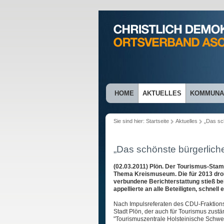
HOME
AKTUELLES
KOMMUNAL
Sie sind hier:
Startseite
Aktuelles
„Das sc
„Das schönste bürgerlich
(02.03.2011) Plön. Der Tourismus-St
Thema Kreismuseum. Die für 2013 drohe
verbundene Berichterstattung stieß b
appellierte an alle Beteiligten, schnell 
Nach Impulsreferaten des CDU-Fraktions
Stadt Plön, der auch für Tourismus zust
"Tourismuszentrale Holsteinische Schwei