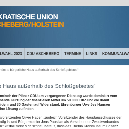
WAHL 2023
CDU ASCHEBERG
TERMINE
LINKS
KOMMUNALWAH
hönste bürgerliche Haus außerhalb des Schloßgebietes“
e Haus außerhalb des Schloßgebietes“
ammtisch der Plöner CDU am vergangenen Dienstag wurde dominiert vom
nde Kürzung der finanziellen Mittel um 50.000 Euro und die damit
ei den rund 30 Gästen auf Widerstand. Ehrenbürger Uwe Jes Hansen
eine Lösung zu finden.
vorsitzenden Oliver Hagen, zugleich Vorsitzender des Hauptausschusses der
ändig ist und Bürgermeister Jens Paustian als Vorsteher des Zweckverbandes
z" kristallisierte sich schnell heraus, dass das Thema Kreismuseum Brisanz