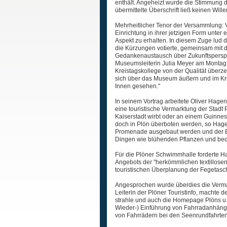
enthält. Angeheizt wurde die Stimmung d
übermittelte Überschrift ließ keinen Wil
Mehrheitlicher Tenor der Versammlung: V
Einrichtung in ihrer jetzigen Form unter 
Aspekt zu erhalten. In diesem Zuge lud
die Kürzungen votierte, gemeinsam mit d
Gedankenaustausch über Zukunftsperspe
Museumsleiterin Julia Meyer am Montag,
Kreistagskollege von der Qualität überz
sich über das Museum äußern und im Krei
Innen gesehen."
In seinem Vortrag arbeitete Oliver Hage
eine touristische Vermarktung der Stadt 
Kaiserstadt wirbt oder an einem Guinnes
doch in Plön überboten werden, so Hage
Promenade ausgebaut werden und der Ba
Dingen wie blühenden Pflanzen und bequ
Für die Plöner Schwimmhalle forderte H
Angebots der "herkömmlichen textillosen 
touristischen Überplanung der Fegetasc
Angesprochen wurde überdies die Verma
Leiterin der Plöner Touristinfo, machte 
strahle und auch die Homepage Plöns u.a
Wieder-) Einführung von Fahrradanhäng
von Fahrrädern bei den Seenrundfahrten