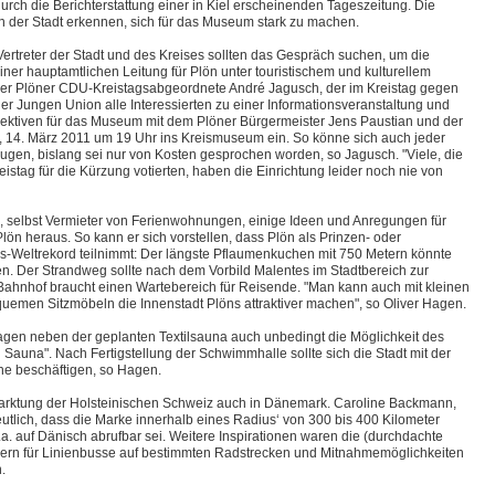
urch die Berichterstattung einer in Kiel erscheinenden Tageszeitung. Die
len der Stadt erkennen, sich für das Museum stark zu machen.
ertreter der Stadt und des Kreises sollten das Gespräch suchen, um die
einer hauptamtlichen Leitung für Plön unter touristischem und kulturellem
 der Plöner CDU-Kreistagsabgeordnete André Jagusch, der im Kreistag gegen
er Jungen Union alle Interessierten zu einer Informationsveranstaltung und
ktiven für das Museum mit dem Plöner Bürgermeister Jens Paustian und der
 14. März 2011 um 19 Uhr ins Kreismuseum ein. So könne sich auch jeder
eugen, bislang sei nur von Kosten gesprochen worden, so Jagusch. "Viele, die
stag für die Kürzung votierten, haben die Einrichtung leider noch nie von
n, selbst Vermieter von Ferienwohnungen, einige Ideen und Anregungen für
Plön heraus. So kann er sich vorstellen, dass Plön als Prinzen- oder
s-Weltrekord teilnimmt: Der längste Pflaumenkuchen mit 750 Metern könnte
n. Der Strandweg sollte nach dem Vorbild Malentes im Stadtbereich zur
hnhof braucht einen Wartebereich für Reisende. "Man kann auch mit kleinen
emen Sitzmöbeln die Innenstadt Plöns attraktiver machen", so Oliver Hagen.
agen neben der geplanten Textilsauna auch unbedingt die Möglichkeit des
Sauna". Nach Fertigstellung der Schwimmhalle sollte sich die Stadt mit der
he beschäftigen, so Hagen.
rktung der Holsteinischen Schweiz auch in Dänemark. Caroline Backmann,
deutlich, dass die Marke innerhalb eines Radius‘ von 300 bis 400 Kilometer
. auf Dänisch abrufbar sei. Weitere Inspirationen waren die (durchdachte
ern für Linienbusse auf bestimmten Radstrecken und Mitnahmemöglichkeiten
.